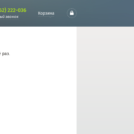
62) 222-036
Корзина
ый звонок
 раз.