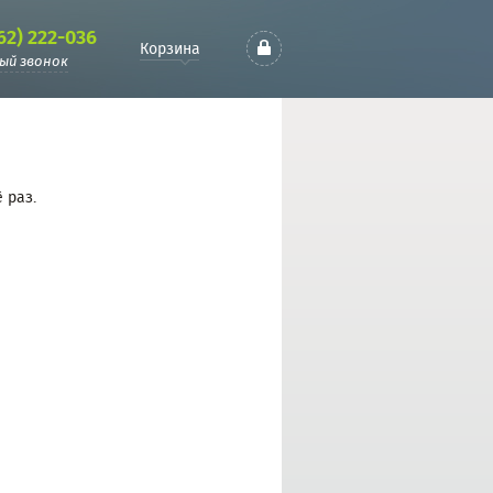
62) 222-036
Корзина
ый звонок
 раз.