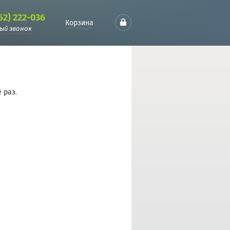
62) 222-036
Корзина
ый звонок
 раз.