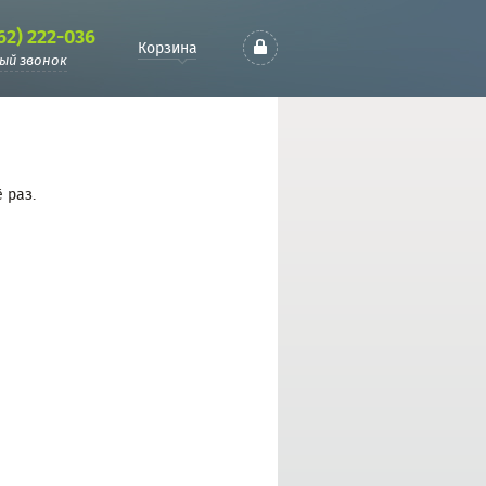
62) 222-036
Корзина
ый звонок
 раз.