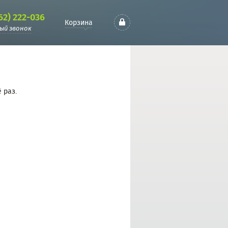
62) 222-036
Корзина
ый звонок
 раз.