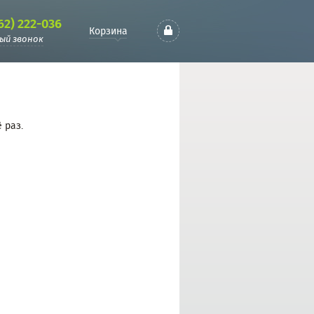
62) 222-036
Корзина
ый звонок
 раз.