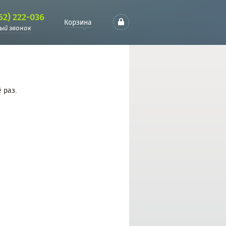
62) 222-036
Корзина
ый звонок
 раз.