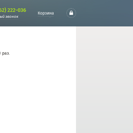
62) 222-036
Корзина
ый звонок
 раз.