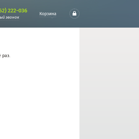
62) 222-036
Корзина
ый звонок
 раз.