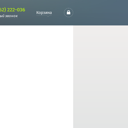
62) 222-036
Корзина
ый звонок