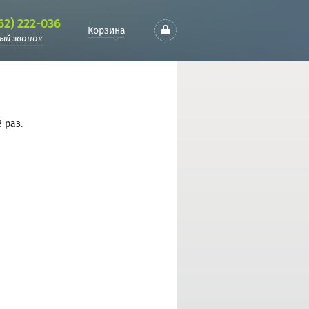
62) 222-036
Корзина
ый звонок
 раз.