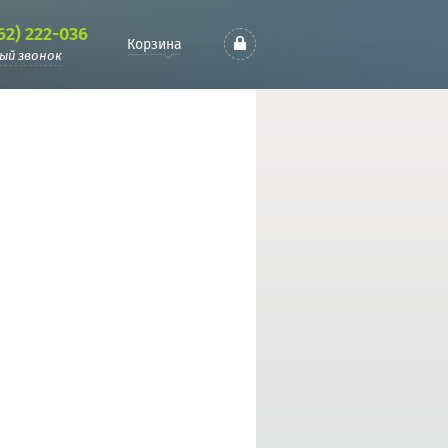
62) 222-036
Корзина
ый звонок