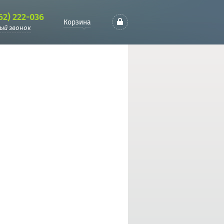
62) 222-036
Корзина
ый звонок