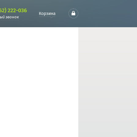
62) 222-036
Корзина
ый звонок