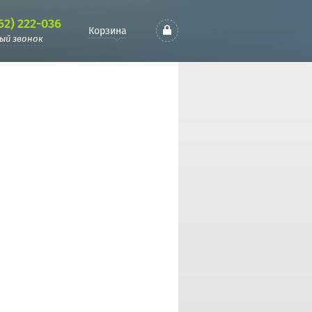
62) 222-036
Корзина
ый звонок