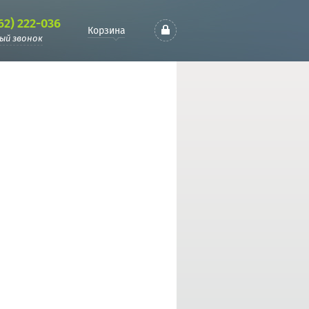
62) 222-036
Корзина
ый звонок