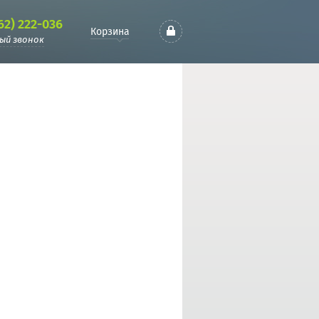
62) 222-036
Корзина
ый звонок